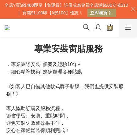
全店?買滿$480即享【免運費】註冊成為會員全店滿$500立減$10
｜ 買滿$1100即【減$100】優惠！
立即購買 》
專業安裝窗貼服務
．專業團隊安裝: 個案及經驗10年+
．細心精準技術: 熟練處理各種貼膜 
《如客人已自備其他款式牌子貼膜，我們也提供安裝服
務！》
專人協助訂購及服務流程，
節省學習、安裝、重貼時間，
避免安裝失敗或效果不佳，
安心在家輕鬆確保順利完成！