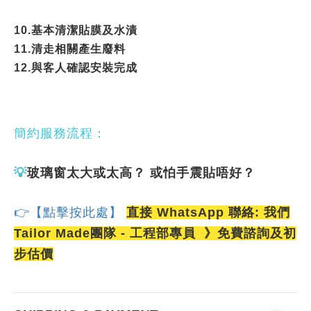
10.基本清潔貼膜及水漬
11.清走相關產生廢料
12.與客人確認安裝完成
簡約服務流程：
💡
玻璃窗太大或太高？ 或怕手震貼唔好？
👉【點擊按此處】
直接 WhatsApp 聯絡: 我們
Tailor Made團隊 - 工程部專員 》免費諮詢及初
步估價