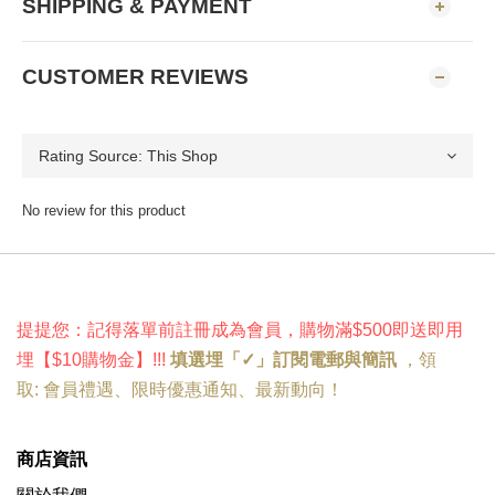
SHIPPING & PAYMENT
CUSTOMER REVIEWS
No review for this product
提提您：記得落單前註冊成為會員，購物滿$500即送即用
埋
【
$10購物金
】!
!!
填選埋「✓」訂閱電郵與簡訊
，
領
取:
會員禮遇
、
限時優惠
通知、
最新動向
！
商店資訊