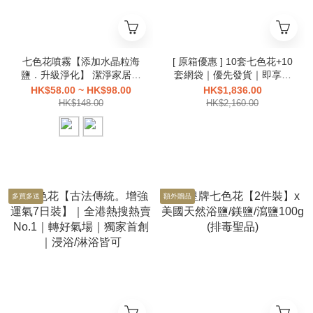
七色花噴霧【添加水晶粒海
[ 原箱優惠 ] 10套七色花+10
鹽．升級淨化】 潔淨家居空
套網袋｜優先發貨｜即享低
間、家俱物件好物
至85折！
HK$58.00 ~ HK$98.00
HK$1,836.00
HK$148.00
HK$2,160.00
多買多送
額外贈品