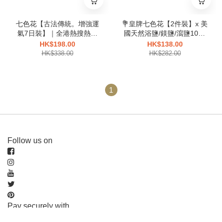
七色花【古法傳統。增強運
💐皇牌七色花【2件裝】x 美
氣7日裝】｜全港熱搜熱賣
國天然浴鹽/鎂鹽/瀉鹽100g
No.1｜轉好氣場｜獨家首創
(排毒聖品)
HK$198.00
HK$138.00
｜浸浴/淋浴皆可
HK$338.00
HK$282.00
1
Follow us on
Pay securely with