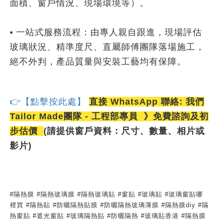
面積、窗戶情況、現場環境等）。
• 一站式服務流程：由專人親自跟進，現場評估
玻璃狀況、精準度尺、直屬師傅團隊落場施工，
絕不外判，產品質量與安裝工藝均有保障。
👉【點擊按此處】
直接 WhatsApp 聯絡: 我們
Tailor Made團隊 - 工程部專員 》免費諮詢及初
步估價
(請提供窗戶資料：尺寸、數量、相片或
影片)
#隔熱膜 #隔熱玻璃膜 #隔熱玻璃貼 #窗貼 #玻璃貼 #玻璃窗貼哪
裡買 #隔熱貼 #防曬隔熱貼膜 #防曬隔熱玻璃薄膜 #隔熱膜diy #隔
熱窗貼 #遮光窗貼 #玻璃隔熱貼 #防曬隔熱 #玻璃貼香港 #隔熱膜