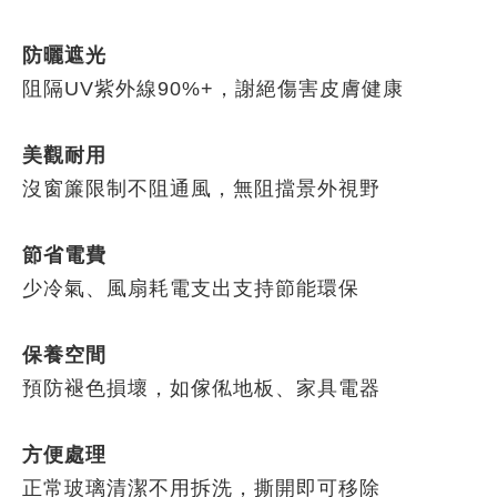
防曬遮光
阻隔UV紫外線90%+，謝絕傷害皮膚健康
美觀耐用
沒窗簾限制不阻通風，無阻擋景外視野
節省電費
少冷氣、風扇耗電支出支持節能環保
保養空間
預防褪色損壞，如傢俬地板、家具電器
方便處理
正常玻璃清潔不用拆洗，撕開即可移除