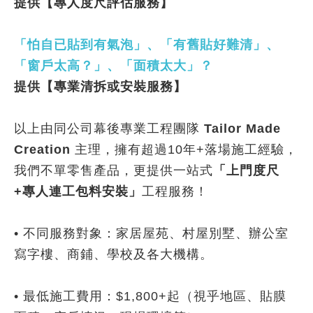
提供【專人度尺評估服務】
「怕自已貼到有氣泡」、「有舊貼好難清」、
「
窗戶太高？
」
、
「
面積太大
」
？
提供
【專業清拆或安裝服務】
以上由同公司幕後專業工程團隊
Tailor Made
Creation
主理，擁有超過10年+落場施工經驗，
我們不單零售產品，更提供一站式
「上門度尺
+專人連工包料安裝」
工程服務！
• 不同服務對象：家居屋苑、村屋別墅、辦公室
寫字樓、商鋪、學校及各大機構。
• 最低施工費用：$1,800+起（視乎地區、貼膜