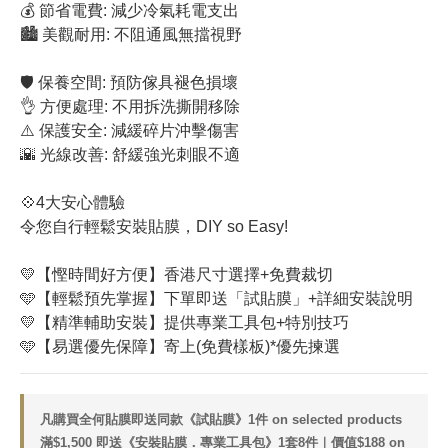
💰 節省電費: 減少冷氣耗電支出
🏙️ 美觀耐用: 不阻通風無擋視野
🛡️ 保養空間: 預防傢具褪色損壞
👌 方便處理: 不用拆洗撕開移除 
⚠️ 保護安全: 減緩碎片沖擊傷害
🌇 光線改善: 舒緩強光刺眼不適
💠4大安心體驗
令您自行輕鬆安裝貼膜，DIY so Easy!
💛【慳時間好方便】香港尺寸選擇+免費裁切
🩵【輕鬆預先掌握】下單即送「試貼膜」+詳細安裝說明
💛【精準輔助安裝】提供專業工具包+特別技巧
🩵【易選優先保障】寄上(免費樣板)*優先揀選
凡購買全何貼膜即送同款《試貼膜》1件 on selected products
滿$1,500 即送《安裝貼膜．專業工具包》1套8件｜價值$188 on