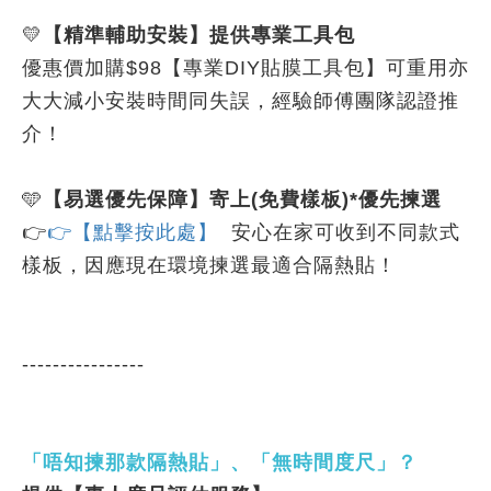
💛
【精準輔助安裝】提供專業工具包
優惠價加購$98【專業DIY貼膜工具包】可重用亦
大大減小安裝時間同失誤，經驗師傅團隊認證推
介！
🩵
【易選優先保障】寄上(免費樣板)*優先揀選
👉
👉【點擊按此處】
安心在家可收到不同款式
樣板，因應現在環境揀選最適合隔熱貼！
----------------
「唔知揀那款隔熱貼」、「無時間度尺」？