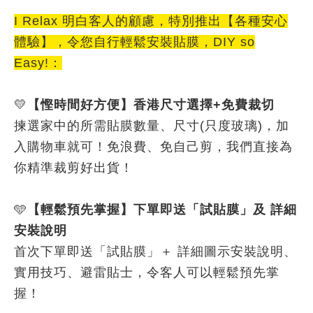
I Relax 明白客人的顧慮，特別推出【各種安心
體驗】，令您自行輕鬆安裝貼膜，DIY so
Easy!：
💛
【慳時間好方便】香港尺寸選擇+免費裁切
揀選家中的所需貼膜數量、尺寸(只度玻璃)，加
入購物車就可！免浪費、免自己剪，我們直接為
你精準裁剪好出貨！
🩵
【輕鬆預先掌握】下單即送「試貼膜」及 詳細
安裝說明
首次下單即送「試貼膜」＋ 詳細圖示安裝說明、
實用技巧、避雷貼士，令客人可以輕鬆預先掌
握！