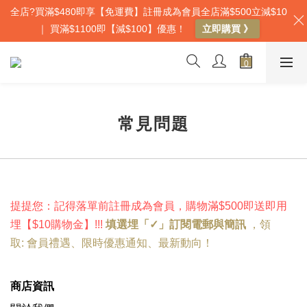
全店?買滿$480即享【免運費】註冊成為會員全店滿$500立減$10
｜ 買滿$1100即【減$100】優惠！
立即購買 》
常見問題
提提您：記得落單前註冊成為會員，購物滿$500即送即用
埋
【
$10購物金
】!
!!
填選埋「✓」訂閱電郵與簡訊
，
領
取:
會員禮遇
、
限時優惠
通知、
最新動向
！
商店資訊