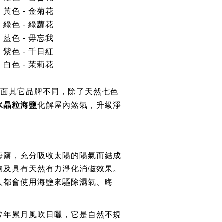
．黃色
-
金菊花
．綠色
-
綠蘿花
．藍色
-
毋忘我
．紫色
-
千日紅
．白色
-
茉莉花
市面其它品牌不同，除了
天然七色
水晶粒海鹽
化解屋內煞氣，
升級淨
海鹽
，充分吸收太陽的陽氣而結
成
物及具有天然有力
淨化消磁效果
。
人都會使用海鹽來驅除濕氣、晦
常年累月風吹日曬，
它是
自然不規