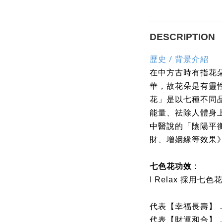
DESCRIPTION
/
歷史
背景介紹
在中方古時有指花
華，故花朵是有靈
花」是以七種不同
能量、祛除人體身
中醫說的「陰陽平
財、增姻緣等效果
七色花功效
:
I Relax
採用七色
代表【幸福長壽】
代表【財運和合】