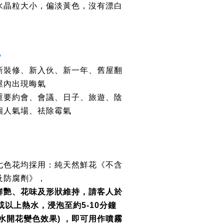
水晶粒大小，偏
淡
黃
色
，沒有漂白
？
新裝修、新入伙、新一年、舊屋翻
屋內出現晦氣
重要約會、會議、日子、旅遊、陰
個人氣場、祛除霉氣
七
色花均採用：純天然鮮花《不含
及防腐劑》
，
鮮艷、花味及形狀維持，請客人於
或以上熱水，浸泡至約
5-10
分鐘
水開花變色效果
)
，即可用作
噴
霧