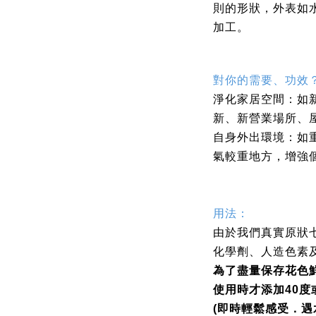
則
的
形狀
，外表如
加工。
對你的需要、功效
淨化家居空間：如
新、新營業場所、
自身外出環境：如
氣較重地方，增強
用法：
由於
我們真實原狀
化學劑、人造色素
為了盡量保存花色
使用時才添加
40
度
(
即時輕鬆感受．遇