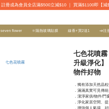
註冊成為會員全店滿$500立減$10 ｜ 買滿$1100即【減
seven flower
🔆隔熱玻璃貼膜
線香⚡買2送1
📣注
七色花噴霧
升級淨化】
物件好物
．獨有添加天然晶粒
．滿滿真實可見傳統
．潔淨家俱/物件/門
．淨化家居空間、提
．增強個人氣場、祛