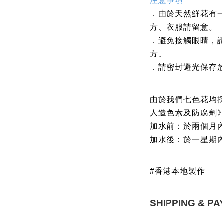
注意事項
．由於天然鮮花有
方、衣服請留意。
．
避免接觸眼睛
，
方。
．請密封避光保存
由於
我們七
色花均
人造色素及防腐劑
加水
前：
於
兩
個月
加水後：於
一星期
#
香港本地製作
SHIPPING & P