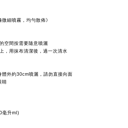
極微細噴霧，均勻散佈》
的空間按需要隨意
噴灑
上，用抹布清潔後，過一次清水
身體
外約
30cm
噴灑
，
請勿直接向面
眼睛
0
毫升
ml)