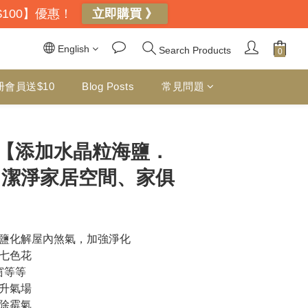
$100】優惠！
立即購買 》
English
Search Products
册會員送$10
Blog Posts
常見問題
BUY NOW
【添加水晶粒海鹽．
 潔淨家居空間、家俱
鹽化解屋內煞氣，加強淨化
七色花
窗等等
升氣場
除霉氣