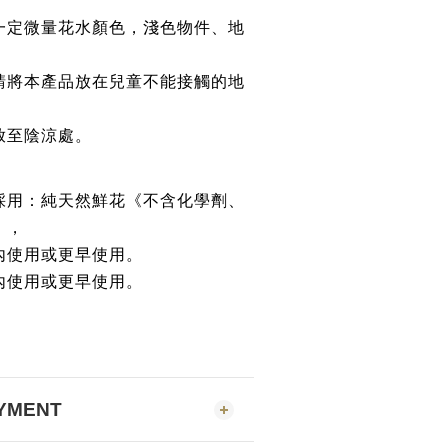
一定
微量
花
水顏
色，
淺色物件、地
請將本產品放在兒童不能接觸的地
放至陰涼處。
採用：純天然鮮花《不含化學劑、
》
，
內使用或更早使用
。
內使用或更早使用
。
AYMENT