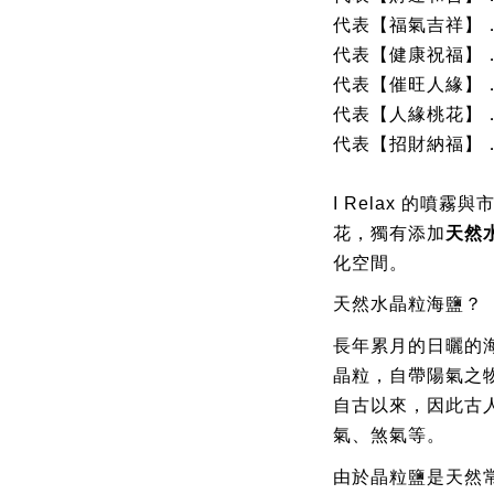
代表【福氣吉祥】
代表【健康祝福】
代表【催旺人緣】
代表【人緣桃花】
代表【招財納福】
I Relax
的噴霧與
花
，獨有添加
天然
化空間。
天然水晶粒海鹽
？
長年累月的日曬
的
晶
粒，自帶陽氣之
自古以來，因此古
氣、
煞氣
等。
由於晶粒鹽是天然