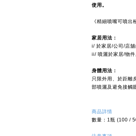
使用。
《精細噴嘴可噴出
家居用法：
i/
於家居
/
公司
/
店舖
ii
/
噴灑
於家居
/
物件
身體用法：
只限外用、於距離
部噴灑及避免接觸
商品詳情
數量：
1
瓶
(
100 / 5