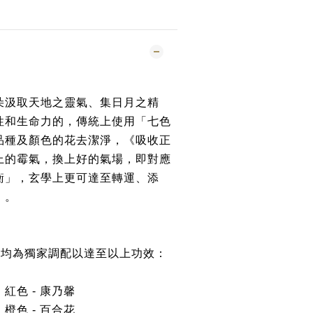
朵汲取天地之靈氣、集日月之精
性和生命力的，傳統上使用「七色
品種及顏色的花去潔淨，《吸收正
上的霉氣，換上好的氣場，即對應
衡」，玄學上更可達至轉運、添
》。
花均為獨家調配以達至以上功效：
．紅色
-
康乃馨
．橙色
-
百合花