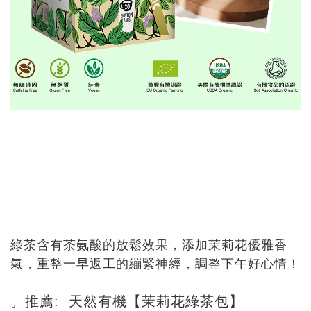
綠茶含有茶氨酸的放鬆效果，添加茉莉花優雅香
氣，重整一早返工的繃緊神經，調整下午好心情！
。推薦: 天然有機【茉莉花綠茶包】