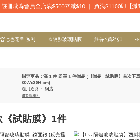
註冊成為會員全店滿$500立減$10 ｜ 買滿$1100即【減
🏆七色花💐 系列
🔆隔熱玻璃貼膜
線香⚡買2送1

指定商品：滿 1 件 即享 1 件贈品 (【贈品 - 試貼膜】首次
30Wx30H cm)
適用通路：
網店
條款與細則
款《試貼膜》1件