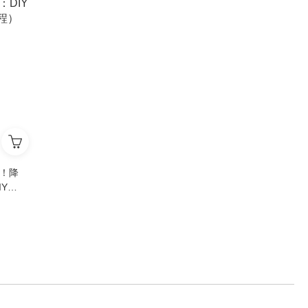
星！降
IY自
）