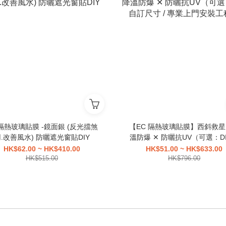
 隔熱玻璃貼膜 -鏡面銀 (反光擋煞
【EC 隔熱玻璃貼膜】西斜救
用.改善風水) 防曬遮光窗貼DIY
溫防爆 ✕ 防曬抗UV（可選：D
訂尺寸 / 專業上門安裝工程
HK$62.00 ~ HK$410.00
HK$51.00 ~ HK$633.00
HK$515.00
HK$796.00