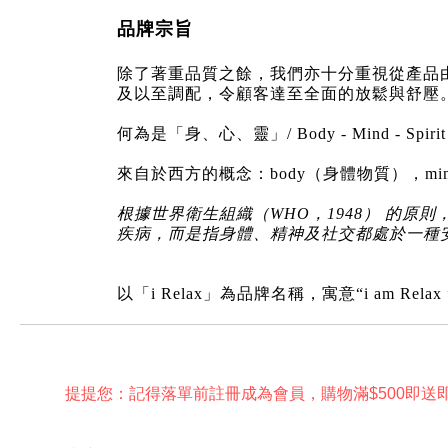
品牌宗旨
除了著重品質之餘，我們亦十分重視從產品由
及以至調配，令顧客達至全面的放鬆與舒壓
何為是「身、心、靈」/ Body - Mind - Spiri
來自於西方的概念：body（身體物質），min
根據世界衛生組織（WHO，1948） 的
疾病，而是指身體、精神及社交都處於一種
以「i Relax」為品牌名稱，寓意“i am 
提提您：記得落單前註冊成為會員，購物滿$500即送