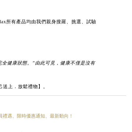
lax所有產品均由我們親身搜羅、挑選、試驗
之完全健康狀態。”由此可見，健康不僅是沒有
為自己送上．放鬆禮物】。
員禮遇
、
限時優惠
通知、
最新動向
！