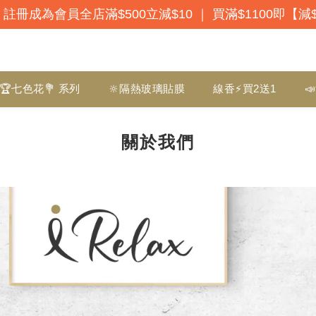
註冊成為會員全店滿$500立減$10 ｜ 買滿$1100即【減
🏆七色花💐 系列
🔆隔熱玻璃貼膜
線香⚡買2送1

關於我們