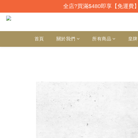
全店?買滿$480即享【免運費】
首頁
關於我們
所有商品
皇牌