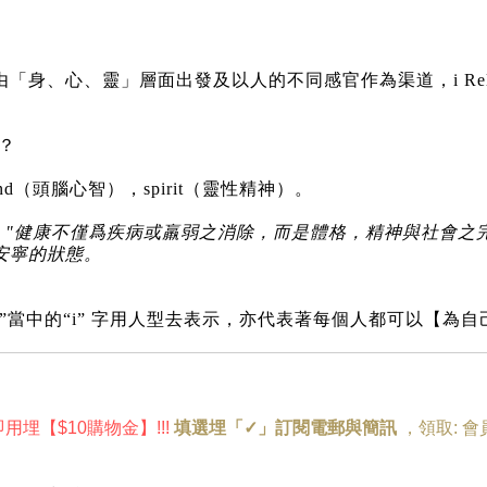
「身、心、靈」層面出發及以人的不同感官作為渠道，i Re
。
t？
d（頭腦心智），spirit（靈性精神）。
原則，"健康不僅爲疾病或羸弱之消除，而是體格，精神與社會
安寧的狀態。
Relax ”當中的“i” 字用人型去表示，亦代表著每個人都可以【
即用埋
【
$10購物金
】!
!!
填選埋「✓」訂閱電郵與簡訊
，
領取:
會