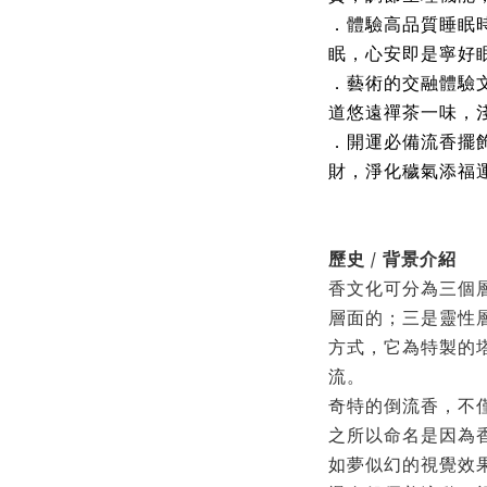
．體驗高品質睡眠
眠，心安即是寧好
．藝術的交融體驗
道悠遠禪茶一味，
．開運必備流香擺
財，淨化穢氣添福
歷史 / 背景介紹
香文化可分為三個
層面的；三是靈性
方式，它為特製的
流。
奇特的倒流香，不
之所以命名是因為
如夢似幻的視覺效