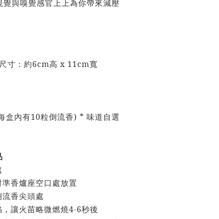
視覺與嗅覺感官上上為你帶來減壓
寸：約6cm高 x 11cm寬
(每盒內有10粒倒流香
) *
味道自選
品
處
對準香爐座空口處放置
倒流香尖頭處
焰，讓火苗略微燃燒4-6秒後