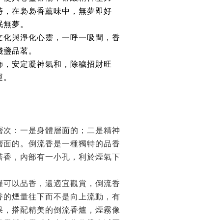
時，在裊裊香薰味中，無夢即好
眠無夢。
文化與淨化心靈，一呼一吸間，香
淺盞品茗。
飾，安定凝神氣和，除穢招財旺
運。
層次：一是身體層面的；二是精神
層面的。倒流香是一種獨特的品香
塔香，內部有一小孔，利於煙氣下
僅可以品香，還適宜觀賞，倒流香
香的煙量往下而不是向上流動，有
果，搭配精美的倒流香爐，煙霧像