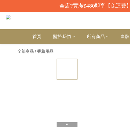
全店?買滿$480即享【免運費】
首頁
關於我們
所有商品
皇牌
全部商品
/
香薰用品