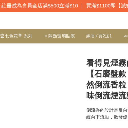
註冊成為會員全店滿$500立減$10 ｜ 買滿$1100即【減
🏆七色花💐 系列
🔆隔熱玻璃貼膜
線香⚡買2送1

看得見煙霧
【石磨盤款
然倒流香粒
味倒流煙流
倒流香的設計是反向
緩向下流動，散發優