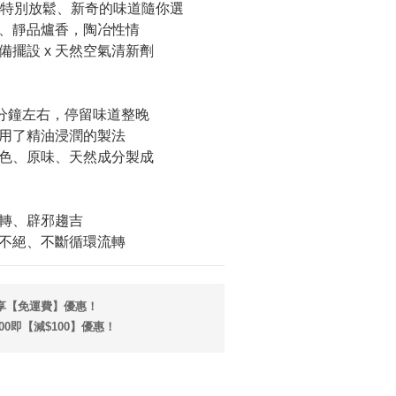
同特別放鬆、新奇的味道隨你選
、靜品爐香，陶冶性情
擺設 x 天然空氣清新劑
5分鐘左右，停留味道整晚
用了精油浸潤的製法
色、原味、天然成分製成
轉、辟邪趨吉
不絕、不斷循環流轉
即享【免運費】優惠！
00即【減$100】優惠！