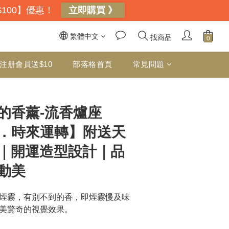
$100】優惠！
立即購買 》
繁體中文
找商品
注册會員送$10
部落格首頁
常見問題
立即購買
的香薰-流香爐座
．時來運轉】附送天
｜開運造型設計｜品
動美
煙霧，有別不到的香，即煙霧慢及味
美驚奇的視覺效果。