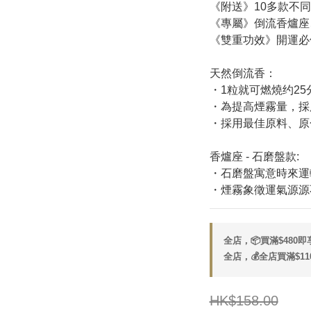
《附送》10多款不
《專屬》倒流香爐座
《雙重功效》開運必備
天然倒流香：
・1粒就可燃燒约2
・為提高煙霧量，採
・採用最佳原料、原
香爐座 - 石磨盤款:
・石磨盤寓意時來運
・煙霧象徵運氣源源
全店，📦買滿$480
全店，💰全店買滿$11
HK$158.00