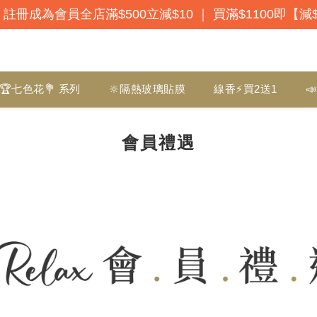
註冊成為會員全店滿$500立減$10 ｜ 買滿$1100即【減
🏆七色花💐 系列
🔆隔熱玻璃貼膜
線香⚡買2送1

會員禮遇