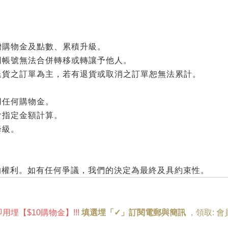
贈購物金及點數、累積升級。
同帳號無法合併轉移或轉讓予他人。
退貨之訂單為主，若有退貨或取消之訂單恕無法累計。
用任何購物金。
會指定金額計算。
降級。
會員的權利。如有任何爭議，我們的決定為最終及具約束性。
即用埋
【
$10購物金
】!
!!
填選埋「✓」訂閱電郵與簡訊
，
領取:
會