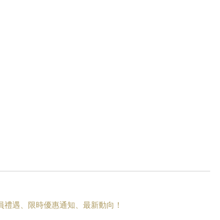
員禮遇
、
限時優惠
通知、
最新動向
！