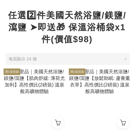
任選2️⃣件美國天然浴鹽/鎂鹽/
瀉鹽 ➤即送🎁 保溫浴桶袋x1
件(價值$98)
每頁顯示 24 個
買2送浴袋
買2送浴袋