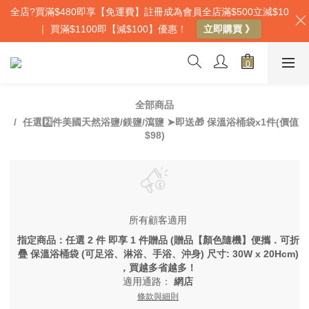
全店?買滿$480即享【免運費】註冊成為會員全店滿$500立減$10
｜ 買滿$1100即【減$100】優惠！
立即購買 》
全部商品
任選2️⃣件美國天然浴鹽/鎂鹽/瀉鹽 ➤即送🎁 保溫浴桶袋x1件(價值
$98)
所有顧客適用
指定商品：任選 2 件 即享 1 件贈品 (贈品【顏色隨機】便攜．可折
疊 保溫浴桶袋 (可足浴、淋浴、手浴、沖身) 尺寸: 30W x 20Hcm)
，買越多省越多！
適用通路：
網店
條款與細則