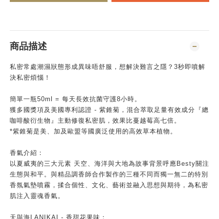
商品描述
私密常處潮濕狀態形成異味唔舒服，想解決難言之隱？3秒即噴解
決私密煩惱！
簡單一瓶50ml = 每天長效抗菌守護8小時。
獲多國獎項及美國專利認證 - 紫錐菊，混合萃取足量有效成分『總
咖啡酸衍生物』主動修復私密肌，效果比蔓越莓高七倍。
*紫錐菊是美、加及歐盟等國廣泛使用的高效草本植物。
香氣介紹：
以夏威夷的三⼤元素 天空、海洋與⼤地為故事背景呼應Besty關注
⽣態與和平。與精品調香師合作製作的三種不同而獨⼀無⼆的特別
香氛氣墊噴霧，揉合個性、⽂化、藝術並融⼊思想與期待，為私密
肌注⼊靈魂香氣。
天與海LANIKAI - 香甜花果味：