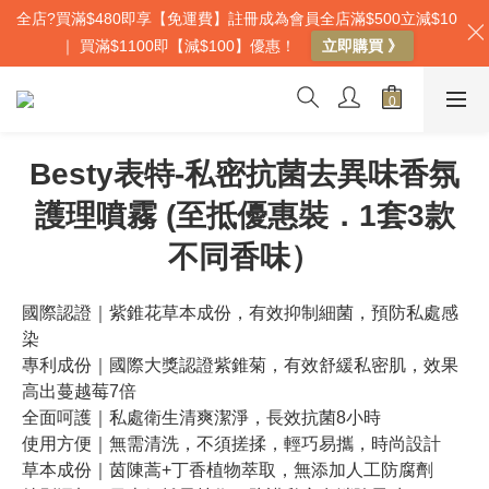
全店?買滿$480即享【免運費】註冊成為會員全店滿$500立減$10
｜ 買滿$1100即【減$100】優惠！
立即購買 》
Besty表特-私密抗菌去異味香氛
護理噴霧 (至抵優惠裝．1套3款
不同香味）
國際認證｜紫錐花草本成份，有效抑制細菌，預防私處感
染
專利成份｜國際大獎認證紫錐菊，有效舒緩私密肌，效果
高出蔓越莓7倍
全面呵護｜私處衛生清爽潔淨，長效抗菌8小時
使用方便｜無需清洗，不須搓揉，輕巧易攜，時尚設計
草本成份｜茵陳蒿+丁香植物萃取，無添加人工防腐劑