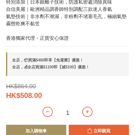
特別添加｜日本銀離子技術，防護私密處消除異味
自信美麗｜歐洲精品調香師特別調配三款迷人香氣
氣墊技術｜非水劑不潮濕，非粉劑不堵塞毛孔，極細氣墊
霧態乾爽不黏笠
香港獨家代理・正貨安心保證
全店，📦買滿$480即享【免運費】優惠！
全店，💰全店買滿$1100即【減$100】優惠！
HK$864.00
HK$508.00
加入購物車
立即購買