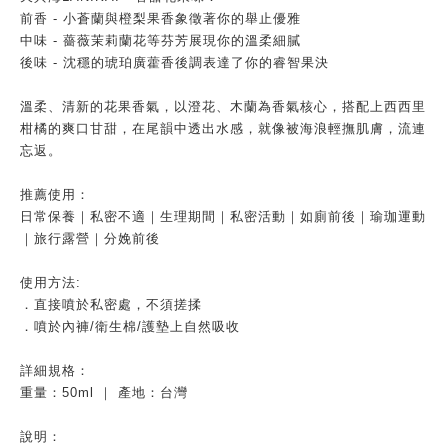
前香 - 小蒼蘭與橙梨果香象徵著你的舉止優雅
中味 - 薔薇茉莉蘭花等芬芳展現你的溫柔細膩
後味 - 沈穩的琥珀廣藿香後調表達了你的睿智果決
溫柔、清新的花果香氣，以澄花、木蘭為香氣核心，搭配上西西里
柑橘的爽口甘甜，在尾韻中透出水感，就像被海浪輕撫肌膚，流連
忘返。
推薦使用：
日常保養｜私密不適｜生理期間｜私密活動｜如廁前後｜瑜珈運動
｜旅行露營｜分娩前後
使用方法:
．直接噴於私密處，不須搓揉
．噴於內褲/衛生棉/護墊上自然吸收
詳細規格：
重量：50ml ｜ 產地：台灣
說明：