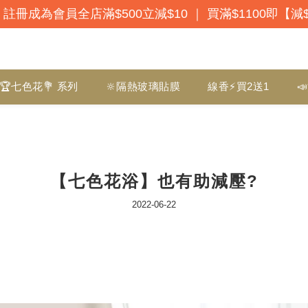
註冊成為會員全店滿$500立減$10 ｜ 買滿$1100即【減
🏆七色花💐 系列
🔆隔熱玻璃貼膜
線香⚡買2送1

【七色花浴】也有助減壓?
2022-06-22