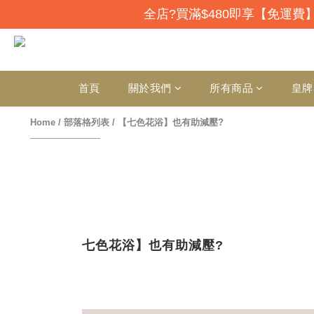
全店?買滿$480即享【免運費】
首頁
關於我們
所有商品
皇牌
Home
/
部落格列表
/
【七色花浴】也有助減壓?
七色花浴】也有助減壓?