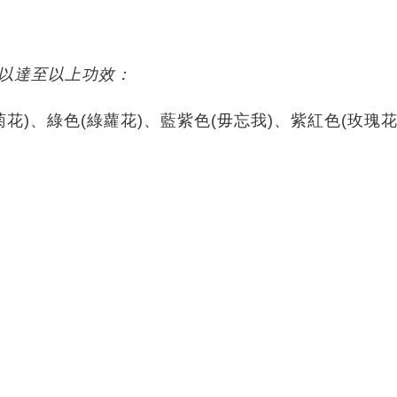
調配以達至以上功效：
菊花)、綠色(綠蘿花)、藍紫色(毋忘我)、紫紅色(玫瑰花