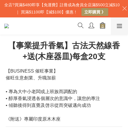
全店?買滿$480即享【免運費】註冊成為會員全店滿$500立減$10
｜ 買滿$1100即【減$100】優惠！
立即購買 》
【事業提升香氣】古法天然線香
+送(木座器皿)每盒20支
【BUSINESS 催旺事業】
催旺生意創業、升職加薪
• 專為大中小老闆或上班族而調配的
• 醇厚香氣浸透各個層次的意識中，讓您的專注
• 傾聽後得到直覺及啓示從而突破邁向成功
《附送》專屬印度原木木座