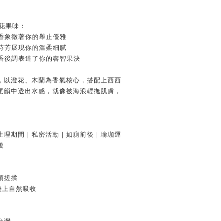
。
香甜花果味：
果香象徵著你的舉止優雅
等芬芳展現你的溫柔細膩
藿香後調表達了你的睿智果決
，以澄花、木蘭為香氣核心，搭配上西西
尾韻中透出水感，就像被海浪輕撫肌膚，
生理期間｜私密活動｜如廁前後｜瑜珈運
後
須搓揉
墊上自然吸收