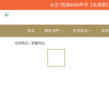
全店?買滿$480即享【免運費】
首頁
關於我們
所有商品
皇牌
全部商品
/
香薰用品