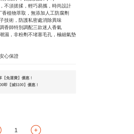
，不須搓揉，輕巧易攜，時尚設計
丁香植物萃取，無添加人工防腐劑
子技術，防護私密處消除異味
調香師特別調配三款迷人香氣
潮濕，非粉劑不堵塞毛孔，極細氣墊
安心保證
即享【免運費】優惠！
00即【減$100】優惠！