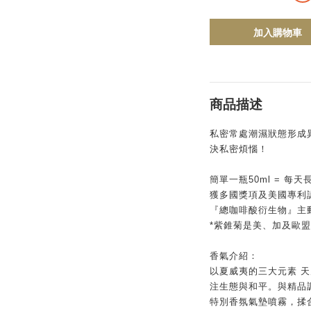
加入購物車
商品描述
私密常處潮濕狀態形成
決私密煩惱！
簡單一瓶50ml = 每
獲多國獎項及美國專利認
『總咖啡酸衍生物』主
*紫錐菊是美、加及歐
香氣介紹：
以夏威夷的三⼤元素 天
注⽣態與和平。與精品
特別香氛氣墊噴霧，揉