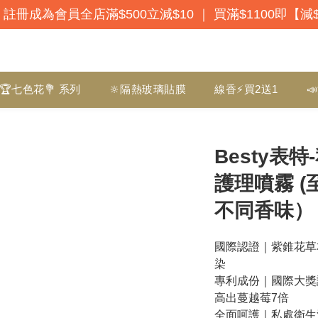
註冊成為會員全店滿$500立減$10 ｜ 買滿$1100即【減
🏆七色花💐 系列
🔆隔熱玻璃貼膜
線香⚡買2送1

Besty表
護理噴霧 (
不同香味）
國際認證｜紫錐花草
染
專利成份｜國際大獎
高出蔓越莓7倍
全面呵護｜私處衛生