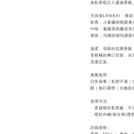
為私密肌注⼊靈魂香氣
天與海LANIKAI - 
前香 - 小蒼蘭與橙梨
中味 - 薔薇茉莉蘭花
後味 - 沈穩的琥珀廣
溫柔、清新的花果香氣
里柑橘的爽口甘甜，在
流連忘返。
推薦使用：
日常保養｜私密不適｜
動｜旅行露營｜分娩前
使用方法:
．直接噴於私密處，不
．噴於內褲/衛生棉/護
詳細規格：