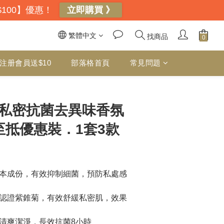
$100】優惠！
立即購買 》
繁體中文
找商品
注册會員送$10
部落格首頁
常見問題
立即購買
特-私密抗菌去異味香氛
至抵優惠裝．1套3款
本成份，有效抑制細菌，預防私處感
認證紫錐菊，有效舒緩私密肌，效果
清爽潔淨，長效抗菌8小時