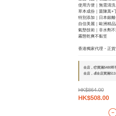
使用方便｜無需清洗
草本成份｜茵陳蒿+
特別添加｜日本銀離
自信美麗｜歐洲精品
氣墊技術｜非水劑不
霧態乾爽不黏笠
香港獨家代理・正貨
全店，📦買滿$480
全店，💰全店買滿$11
HK$864.00
HK$508.00