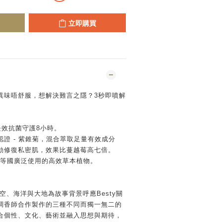
立即購買
異味唔舒服，想解決難言之隱？3秒即噴解
天長效抗菌守護8小時。
證 - 紫錐菊，混合萃取足量有效成分
動修復私密肌，效果比蔓越莓高七倍。
盟等國廣泛使用的高效草本植物。
空、海洋與⼤地為故事背景呼應Besty關
調香師合作製作的三種不同而獨⼀無⼆的
合個性、⽂化、藝術並融⼊思想與期待，